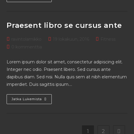
Praesent libro se cursus ante
ravintolamikko
19 lokakuun, 2016
Fitness
0 kommenttia
Lorem ipsum dolor sit amet, consectetur adipiscing elit.
Integer nec odio. Praesent libero. Sed cursus ante
dapibus diam. Sed nisi. Nulla quis sem at nibh elementum
imperdiet. Duis sagittis ipsum.…
Jatka Lukemista
1
2