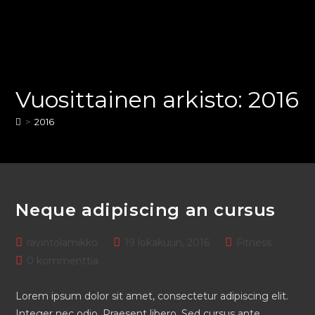
Vuosittainen arkisto: 2016
>
2016
Neque adipiscing an cursus
ravintolamikko
19 lokakuun, 2016
Fitness
0 kommenttia
Lorem ipsum dolor sit amet, consectetur adipiscing elit.
Integer nec odio. Praesent libero. Sed cursus ante