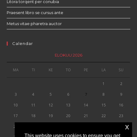
Litora torqent per conubia
Praesent libro se cursus ante
Metus vitae pharetra auctor
Calendar
ELOKUU 2026
MA
TI
KE
TO
PE
LA
SU
1
2
3
4
5
6
7
8
9
10
11
12
13
14
15
16
17
18
19
20
21
22
23
x
24
25
26
27
28
29
30
This website uses cookies to ensure you get